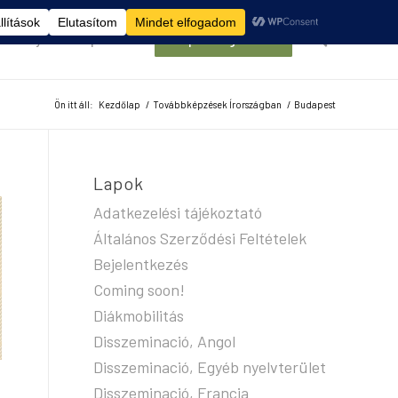
élemények
Kapcsolat
Belépés/Regisztráció
Ön itt áll:
Kezdőlap
/
Továbbképzések Írországban
/
Budapest
Lapok
Adatkezelési tájékoztató
Általános Szerződési Feltételek
Bejelentkezés
Coming soon!
Diákmobilitás
Disszeminació, Angol
Disszeminació, Egyéb nyelvterület
Disszeminació, Francia