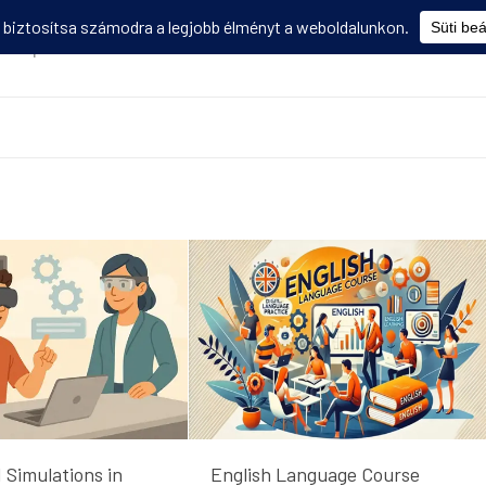
Képzések
Diákmobilitás
Utasbiztosítás
Disszemináció
V
 Simulations in
English Language Course