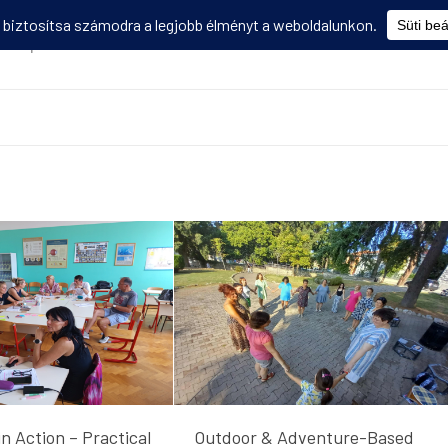
Képzések
Diákmobilitás
Utasbiztosítás
Disszemináció
V
n Action – Practical
Outdoor & Adventure-Based