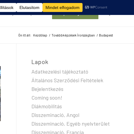
élemények
Kapcsolat
Belépés/Regisztráció
Ön itt áll:
Kezdőlap
/
Továbbképzések Írországban
/
Budapest
Lapok
Adatkezelési tájékoztató
Általános Szerződési Feltételek
Bejelentkezés
Coming soon!
Diákmobilitás
Disszeminació, Angol
Disszeminació, Egyéb nyelvterület
Disszeminació, Francia