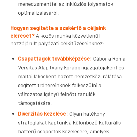
menedzsmenttel az inklúziós folyamatok
optimalizálásáról.
Hogyan segítette a szakértő a céljaink
elérését?
A közös munka közvetlenül
hozzájárult pályázati célkitűzéseinkhez:
Csapattagok továbbképzése:
Gábor a Roma
Versitas Alapítvány korábbi igazgatójaként és
máltai lakosként hozott nemzetközi rálátása
segített trénereinknek felkészülni a
változatos igényű felnőtt tanulók
támogatására.
Diverzitás kezelése:
Olyan hatékony
stratégiákat kaptunk a különböző kulturális
hátterű csoportok kezelésére, amelyek