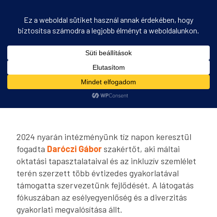
Inklúzió és máltai jó gyakorlatok: Nemzetközi
szakértővel erősítettük oktatási programjainkat
Ön itt áll:
Kezdőlap
/
Inklúzió és máltai jó gyakorlatok: Nemzetközi szakértővel erősítettük
oktatási p...
2024 nyarán intézményünk tíz napon keresztül
fogadta
Daróczi Gábor
szakértőt, aki máltai
oktatási tapasztalataival és az inkluzív szemlélet
terén szerzett több évtizedes gyakorlatával
támogatta szervezetünk fejlődését. A látogatás
fókuszában az esélyegyenlőség és a diverzitás
gyakorlati megvalósítása állt.