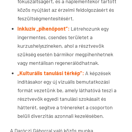
fókuszáltságért, és a naplementekor tartott
közös nyújtást az érzelmi feldolgozásért és
feszültségmentesítésért.
Inkluzív „pihenőpont”:
Létrehozunk egy
ingermentes, csendes területet a
kurzushelyszíneken, ahol a résztvevők
szükség esetén bármikor megpihenhetnek
vagy mentálisan regenerálódhatnak.
„Kulturális tanulási térkép”:
A képzések
indításakor egy új vizuális bemutatkozási
formát vezetünk be, amely láthatóvá teszi a
résztvevők egyedi tanulási szokásait és
hátterét, segítve a trénereket a csoporton
belüli diverzitás azonnali kezelésében.
A Daróczi Gáborral való közös munka