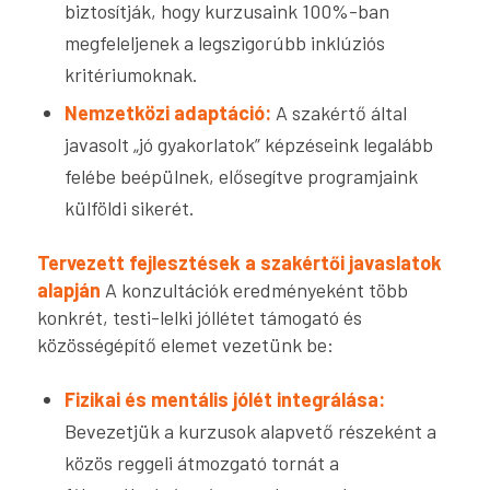
biztosítják, hogy kurzusaink 100%-ban
megfeleljenek a legszigorúbb inklúziós
kritériumoknak.
Nemzetközi adaptáció:
A szakértő által
javasolt „jó gyakorlatok” képzéseink legalább
felébe beépülnek, elősegítve programjaink
külföldi sikerét.
Tervezett fejlesztések a szakértői javaslatok
alapján
A konzultációk eredményeként több
konkrét, testi-lelki jóllétet támogató és
közösségépítő elemet vezetünk be:
Fizikai és mentális jólét integrálása:
Bevezetjük a kurzusok alapvető részeként a
közös reggeli átmozgató tornát a