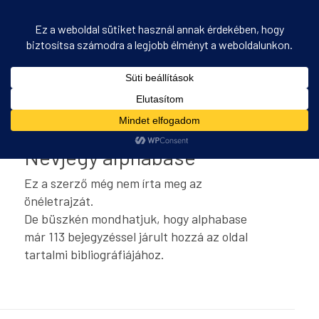
Szerző Archív for: alphabase
Ön itt áll:
Kezdőlap
/
alphabase
Névjegy
alphabase
Ez a szerző még nem írta meg az
önéletrajzát.
De büszkén mondhatjuk, hogy
alphabase
már 113 bejegyzéssel járult hozzá az oldal
tartalmi bibliográfiájához.