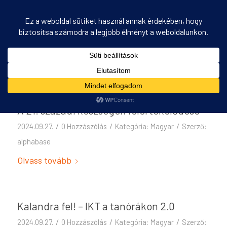
Kategória archív: Magyar
Ön itt áll:
Kezdőlap
/
Magyar
A 21. századi készségek felértékelődése
/
/
/
2024.09.27.
0 Hozzászólás
Kategória:
Magyar
Szerző:
alphabase
Olvass tovább
Kalandra fel! – IKT a tanórákon 2.0
/
/
/
2024.09.27.
0 Hozzászólás
Kategória:
Magyar
Szerző: