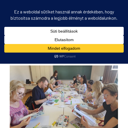
Archív ehhez: Német
Ön itt áll:
Kezdőlap
/
Továbbképzések Írországban
/
Német